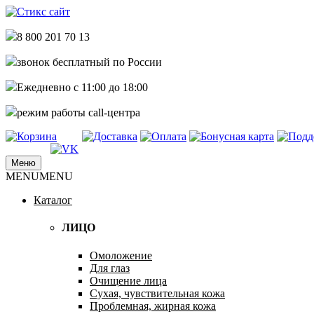
8 800 201 70 13
звонок бесплатный по России
Ежедневно с 11:00 до 18:00
режим работы call-центра
Меню
купить стикс сайт по самым низким це
MENU
MENU
Стикс сайт интернет магазин
Каталог
ЛИЦО
Омоложение
Для глаз
Очищение лица
Сухая, чувствительная кожа
Проблемная, жирная кожа