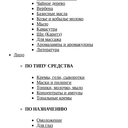
Чайное дерево
Вербена
Базисные масла
Козье и кобылье молоко
Мыло
Камасутра
Ши (Каритэ)
Для массажа
Аромалампы и аромакулоны
Литература
Лицо
ПО ТИПУ СРЕДСТВА
Кремы, гели, сыворотки
Маски и пилинги
Тоники, молочко, мыло
Концентраты и ампулы
Тональные кремы
ПО НАЗНАЧЕНИЮ
Омоложение
Для глаз