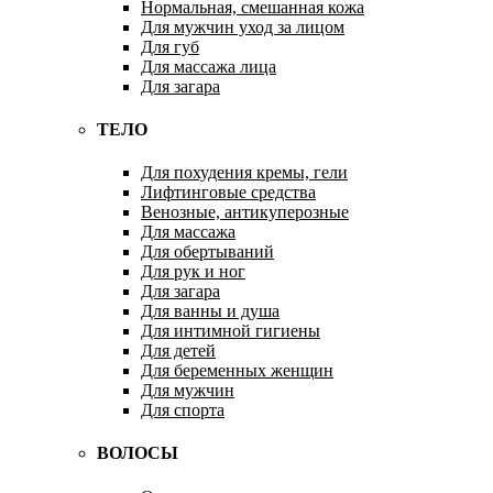
Нормальная, смешанная кожа
Для мужчин уход за лицом
Для губ
Для массажа лица
Для загара
ТЕЛО
Для похудения кремы, гели
Лифтинговые средства
Венозные, антикуперозные
Для массажа
Для обертываний
Для рук и ног
Для загара
Для ванны и душа
Для интимной гигиены
Для детей
Для беременных женщин
Для мужчин
Для спорта
ВОЛОСЫ