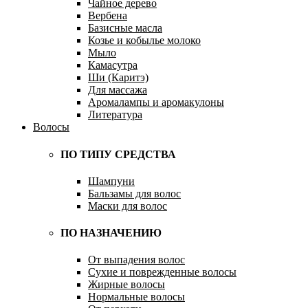
Чайное дерево
Вербена
Базисные масла
Козье и кобылье молоко
Мыло
Камасутра
Ши (Каритэ)
Для массажа
Аромалампы и аромакулоны
Литература
Волосы
ПО ТИПУ СРЕДСТВА
Шампуни
Бальзамы для волос
Маски для волос
ПО НАЗНАЧЕНИЮ
От выпадения волос
Сухие и поврежденные волосы
Жирные волосы
Нормальные волосы