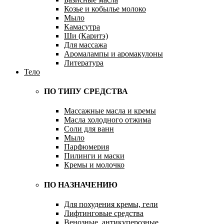
Козье и кобылье молоко
Мыло
Камасутра
Ши (Каритэ)
Для массажа
Аромалампы и аромакулоны
Литература
Тело
ПО ТИПУ СРЕДСТВА
Массажные масла и кремы
Масла холодного отжима
Соли для ванн
Мыло
Парфюмерия
Пилинги и маски
Кремы и молочко
ПО НАЗНАЧЕНИЮ
Для похудения кремы, гели
Лифтинговые средства
Венозные, антикуперозные