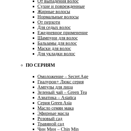
От выпадения волос
Сухие и поврежденные
Жирные волосы
Нормальные волосы
От перхоти
Для седых волос
Ежедневное применение
Шампуни для волос
Бальзамы для волос
Маски для волос
Для укладки волос
ПО СЕРИЯМ
Омоложение – Secret Age
Гиалурон+ Люкс серия
Ампулы для лица
Зеленый чай – Green Tea
Азиатика – Asiatica
Серия Green Asia
Масло семян мака
Эфирные масла
Розовый сад
Травяной сад
Чин Мин – Chin Min