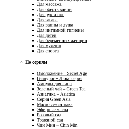
Для массажа
Для обертываний
Для рук и ног
Для загара
Для ванны и душа
Для интимной гигиены
Для детей
Для беременных женщин
Для мужчин
Для спорта
По сериям
Омоложение – Secret Age
Гиалурон+ Люкс серия
Ампулы для лица
Зеленый чай – Green Tea
Азиатика – Asiatica
Серия Green Asia
Масло семян мака
Эфирные масла
Розовый сад
Травяной сад
Чин Мин – Chin Min