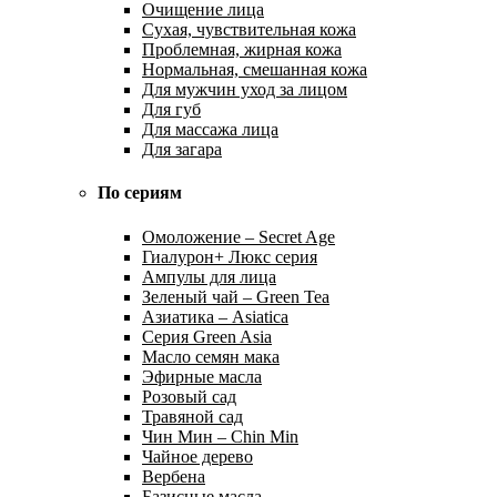
Очищение лица
Сухая, чувствительная кожа
Проблемная, жирная кожа
Нормальная, смешанная кожа
Для мужчин уход за лицом
Для губ
Для массажа лица
Для загара
По сериям
Омоложение – Secret Age
Гиалурон+ Люкс серия
Ампулы для лица
Зеленый чай – Green Tea
Азиатика – Asiatica
Серия Green Asia
Масло семян мака
Эфирные масла
Розовый сад
Травяной сад
Чин Мин – Chin Min
Чайное дерево
Вербена
Базисные масла