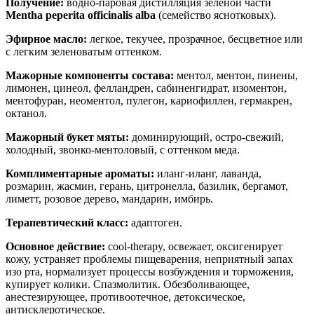
Получение:
водно-паровая дистилляция зеленой части
Mentha peperita officinalis alba
(семейство яснотковых).
Эфирное масло:
легкое, текучее, прозрачное, бесцветное или
с легким зеленоватым оттенком.
Мажорные компоненты состава:
ментол, ментон, пинены,
лимонен, цинеол, фелландрен, сабиненгидрат, изоментон,
ментофуран, неоментол, пулегон, кариофиллен, гермакрен,
октанол.
Мажорный букет мяты:
доминирующий, остро-свежий,
холодный, звонко-ментоловый, с оттенком меда.
Комплиментарные ароматы:
иланг-иланг, лаванда,
розмарин, жасмин, герань, цитронелла, базилик, бергамот,
лиметт, розовое дерево, мандарин, имбирь.
Терапевтический класс
:
адаптоген.
Основное действие:
cool-therapy, освежает, оксигенирует
кожу, устраняет проблемы пищеварения, неприятный запах
изо рта, нормализует процессы возбуждения и торможения,
купирует колики. Спазмолитик. Обезболивающее,
анестезирующее, противоотечное, детоксическое,
антисклеротическое.