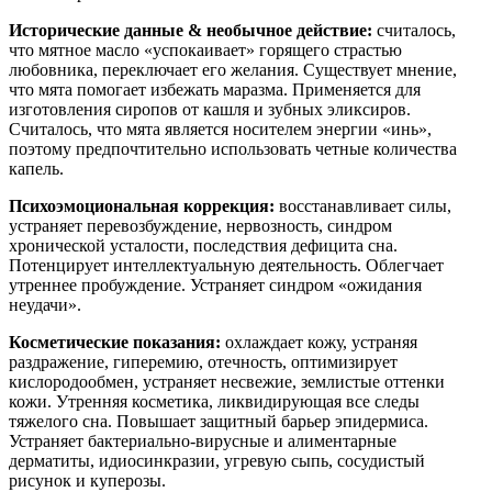
Исторические данные & необычное действие:
считалось,
что мятное масло «успокаивает» горящего страстью
любовника, переключает его желания. Существует мнение,
что мята помогает избежать маразма. Применяется для
изготовления сиропов от кашля и зубных эликсиров.
Считалось, что мята является носителем энергии «инь»,
поэтому предпочтительно использовать четные количества
капель.
Психоэмоциональная коррекция:
восстанавливает силы,
устраняет перевозбуждение, нервозность, синдром
хронической усталости, последствия дефицита сна.
Потенцирует интеллектуальную деятельность. Облегчает
утреннее пробуждение. Устраняет синдром «ожидания
неудачи».
Косметические показания:
охлаждает кожу, устраняя
раздражение, гиперемию, отечность, оптимизирует
кислородообмен, устраняет несвежие, землистые оттенки
кожи. Утренняя косметика, ликвидирующая все следы
тяжелого сна. Повышает защитный барьер эпидермиса.
Устраняет бактериально-вирусные и алиментарные
дерматиты, идиосинкразии, угревую сыпь, сосудистый
рисунок и куперозы.