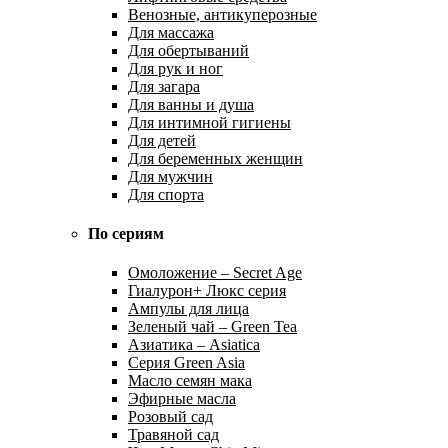
Венозные, антикуперозные
Для массажа
Для обертываний
Для рук и ног
Для загара
Для ванны и душа
Для интимной гигиены
Для детей
Для беременных женщин
Для мужчин
Для спорта
По сериям
Омоложение – Secret Age
Гиалурон+ Люкс серия
Ампулы для лица
Зеленый чай – Green Tea
Азиатика – Asiatica
Серия Green Asia
Масло семян мака
Эфирные масла
Розовый сад
Травяной сад