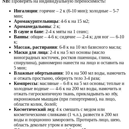
NB!
Проверять на индивидуальную переносимость!
Ингаляции
: горячие – 2 к (6-10 мин); холодные – 5-7
мин;
Аромакурительницы
: 4-6 к на 15 м2;
Аромамедальоны
: 2 к;
В сауне и бане
: 2-4 к мяты на 1 сеанс;
Ванны
: общие – 4-6 к; сидячие — 2-4 к; для ног — 6-10
к;
Массаж, растирания
: 6-8 к на 10 мл базисного масла;
Маски для лица
: 2-4 к на 5 мл основы (масло
виноградных косточек, ростков пшеницы, глина,
спирулина), равномерно нанести на лицо и оставить на
5 мин;
Влажные обертывания
: 10 к на 500 мл воды, намочить
и отжать простыню, обернуть тело 3-4 раза;
Компрессы
: масляные – 6-8 к на 5 мл основы; теплые и
холодные водные — 4-6 к на 200 мл воды, намочить и
отжать гигроскопичную ткань, прикладывать ко лбу,
икроножным мышцам (при гипертермии), на лицо,
области колик, болей;
Косметический лед
: 4 к смешать с медом или
косметическими сливками (1 ч.л.), развести в 200 мл
воды и порционно заморозить. Протирать лицо, шею,
область декольте утром и вечером;