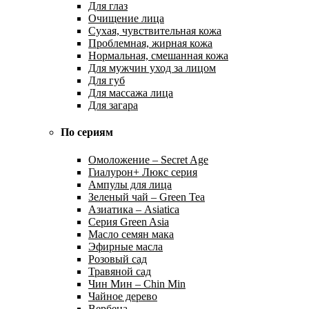
Для глаз
Очищение лица
Сухая, чувствительная кожа
Проблемная, жирная кожа
Нормальная, смешанная кожа
Для мужчин уход за лицом
Для губ
Для массажа лица
Для загара
По сериям
Омоложение – Secret Age
Гиалурон+ Люкс серия
Ампулы для лица
Зеленый чай – Green Tea
Азиатика – Asiatica
Серия Green Asia
Масло семян мака
Эфирные масла
Розовый сад
Травяной сад
Чин Мин – Chin Min
Чайное дерево
Вербена