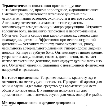
Терапевтические показания:
противовирусное,
антибактериальное, противопростудное, жаропонижающее.
Смягчающее, противовоспалительное действие при
ларингите, ларингостенозе, охриплости и потере голоса.
Антисклеротическое, спазмолитическое средство,
оптимизирует гемодинамику и микроциркуляцию. Устраняет
головную боль, вызванную гипоксией и переутомлением.
Облегчает боли в сердце при кардионеврозах, стенокардии,
тахикардии, аритмии. Эффективно при вегетососудистой
дистонии — устраняет тошноту, головокружения, рвоту,
лабильность артериального давления, гипергидрозы ладоней,
подошв. Купирует зубную боль. Оптимизирует пищеварение,
устраняет изжогу, колики, спазмы, дискинезии, оказывает
легкое желчегонное действие, ликвидирует дурной запах изо
рта. Облегчает миалгии, связанные с повышенной физической
нагрузкой и травмами.
Бытовое применение:
Устраняет жжение, красноту, зуд и
отечность на месте укуса насекомых. Прекрасный аромат для
бани и сауны. Идеальное средство для ароматизации мест
общего пользования. В кулинарии используется для
ароматизации чая, выпечки, соусов для мяса, овощей и рыбы.
Методы применения и средние дозировки: