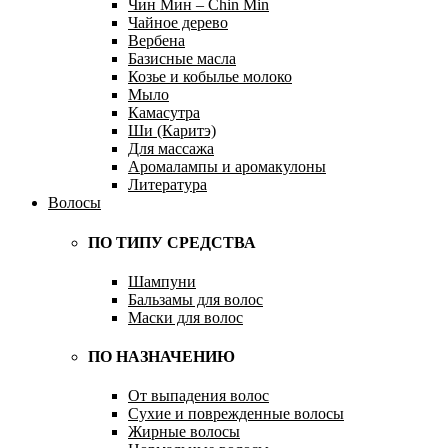
Чин Мин – Chin Min
Чайное дерево
Вербена
Базисные масла
Козье и кобылье молоко
Мыло
Камасутра
Ши (Каритэ)
Для массажа
Аромалампы и аромакулоны
Литература
Волосы
ПО ТИПУ СРЕДСТВА
Шампуни
Бальзамы для волос
Маски для волос
ПО НАЗНАЧЕНИЮ
От выпадения волос
Сухие и поврежденные волосы
Жирные волосы