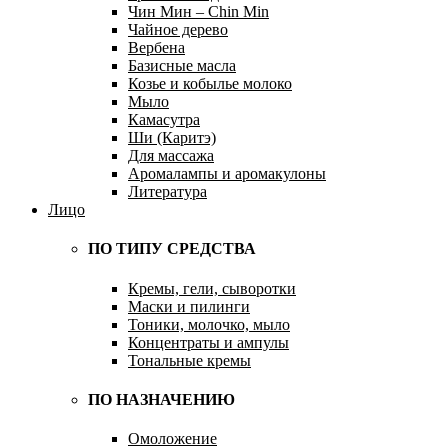
Чин Мин – Chin Min
Чайное дерево
Вербена
Базисные масла
Козье и кобылье молоко
Мыло
Камасутра
Ши (Каритэ)
Для массажа
Аромалампы и аромакулоны
Литература
Лицо
ПО ТИПУ СРЕДСТВА
Кремы, гели, сыворотки
Маски и пилинги
Тоники, молочко, мыло
Концентраты и ампулы
Тональные кремы
ПО НАЗНАЧЕНИЮ
Омоложение