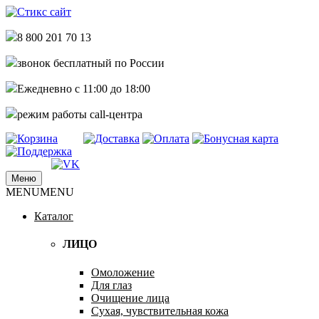
8 800 201 70 13
звонок бесплатный по России
Ежедневно с 11:00 до 18:00
режим работы call-центра
Меню
купить стикс сайт по самым низким
MENU
MENU
Стикс сайт интернет магазин
ценам дешево недорого
Каталог
ЛИЦО
Омоложение
Для глаз
Очищение лица
Сухая, чувствительная кожа