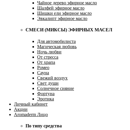
Чайное дерево эфирное масло
Шалфей эфирное масло
Шишки ели эфирное масло
Эвкалипт эфирное масло
СМЕСИ (МИКСЫ) ЭФИРНЫХ МАСЕЛ
Для автомобилиста
Магическая любовь
Ночь любви
От стресса
От храпа
Ромео
Сауна
Свежий воздух
Свет души
Солнечное сияние
Фортуна
Эротика
Личный кабинет
Акции
Aromaderm Лицо
По типу средства