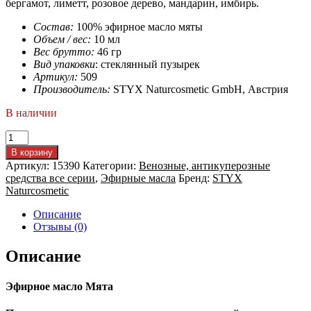
бергамот, лиметт, розовое дерево, мандарин, имбирь.
Состав:
100% эфирное масло мяты
Объем / вес:
10 мл
Вес брутто:
46 гр
Вид упаковки
: стеклянный пузырек
Артикул:
509
Производитель:
STYX Naturcosmetic GmbH, Австрия
В наличии
Количество
товара
В корзину
Мята
Артикул:
15390
Категории:
Венозные, антикуперозные
перечная
средства все серии
,
Эфирные масла
Бренд:
STYX
эфирное
Naturcosmetic
масло
Описание
Отзывы (0)
Описание
Эфирное масло Мята