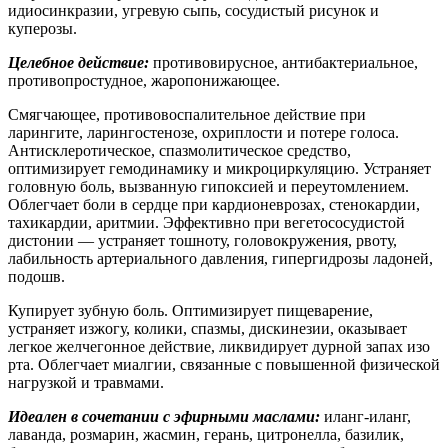
идиосинкразии, угревую сыпь, сосудистый рисунок и
куперозы.
Целебное действие:
противовирусное, антибактериальное,
противопростудное, жаропонижающее.
Смягчающее, противовоспалительное действие при
ларингите, ларингостенозе, охриплости и потере голоса.
Антисклеротическое, спазмолитическое средство,
оптимизирует гемодинамику и микроциркуляцию. Устраняет
головную боль, вызванную гипоксией и переутомлением.
Облегчает боли в сердце при кардионеврозах, стенокардии,
тахикардии, аритмии. Эффективно при вегетососудистой
дистонии — устраняет тошноту, головокружения, рвоту,
лабильность артериального давления, гипергидрозы ладоней,
подошв.
Купирует зубную боль. Оптимизирует пищеварение,
устраняет изжогу, колики, спазмы, дискинезии, оказывает
легкое желчегонное действие, ликвидирует дурной запах изо
рта. Облегчает миалгии, связанные с повышенной физической
нагрузкой и травмами.
Идеален в сочетании с эфирными маслами:
иланг-иланг,
лаванда, розмарин, жасмин, герань, цитронелла, базилик,