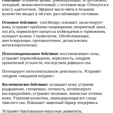
Описание:
основной аромат доминирующий, остро-свежий,
холодный, звонко-ментоловый, с оттенком меда. Относится к
классу адаптогенов. Эфирное масло мяты в большом
количестве вводит в тягучее, расслабляющее состояние.
Основное действие:
cool-therapy, освежает, оксигенирует
кожу, устраняет проблемы пищеварения, неприятный запах
изо рта, нормализует процессы возбуждения и торможения,
купирует колики. Спазмолитик. Обезболивающее,
анестезирующее, противоотечное, детоксическое,
антисклеротическое.
Психоэмоциональное действие:
восстанавливает силы,
устраняет перевозбуждение, нервозность, синдром
хронической усталости, последствия дефицита сна.
Потенцирует интеллектуальную деятельность. Устраняет
синдром «ожидания неудачи».
Косметическое действие:
охлаждает кожу, устраняя
раздражение, гиперемию, отечность, оптимизирует
кислородообмен, устраняет несвежие, землистые оттенки
кожи. Утренняя косметика, ликвидирующая все следы
тяжелого сна. Повышает защитный барьер эпидермиса.
Устраняет бактериально-вирусные дерматиты,