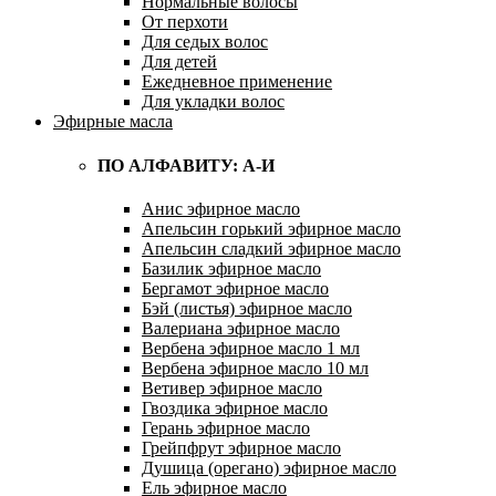
Нормальные волосы
От перхоти
Для седых волос
Для детей
Ежедневное применение
Для укладки волос
Эфирные масла
ПО АЛФАВИТУ: А-И
Анис эфирное масло
Апельсин горький эфирное масло
Апельсин сладкий эфирное масло
Базилик эфирное масло
Бергамот эфирное масло
Бэй (листья) эфирное масло
Валериана эфирное масло
Вербена эфирное масло 1 мл
Вербена эфирное масло 10 мл
Ветивер эфирное масло
Гвоздика эфирное масло
Герань эфирное масло
Грейпфрут эфирное масло
Душица (орегано) эфирное масло
Ель эфирное масло