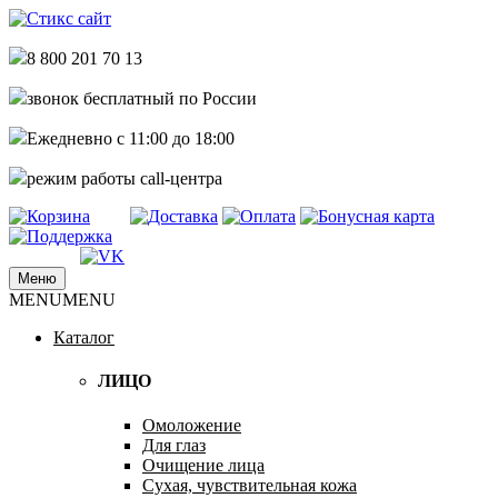
8 800 201 70 13
звонок бесплатный по России
Ежедневно с 11:00 до 18:00
режим работы call-центра
Меню
купить стикс сайт по самым низким
MENU
MENU
Стикс сайт интернет магазин
ценам дешево недорого
Каталог
ЛИЦО
Омоложение
Для глаз
Очищение лица
Сухая, чувствительная кожа