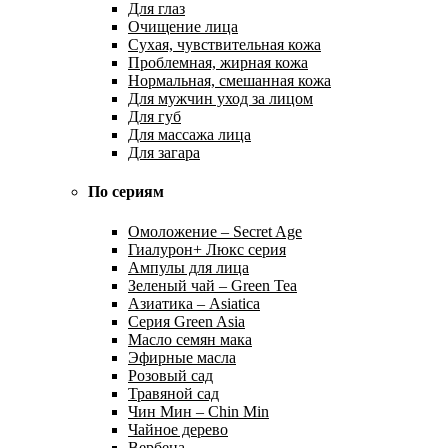
Для глаз
Очищение лица
Сухая, чувствительная кожа
Проблемная, жирная кожа
Нормальная, смешанная кожа
Для мужчин уход за лицом
Для губ
Для массажа лица
Для загара
По сериям
Омоложение – Secret Age
Гиалурон+ Люкс серия
Ампулы для лица
Зеленый чай – Green Tea
Азиатика – Asiatica
Серия Green Asia
Масло семян мака
Эфирные масла
Розовый сад
Травяной сад
Чин Мин – Chin Min
Чайное дерево
Вербена