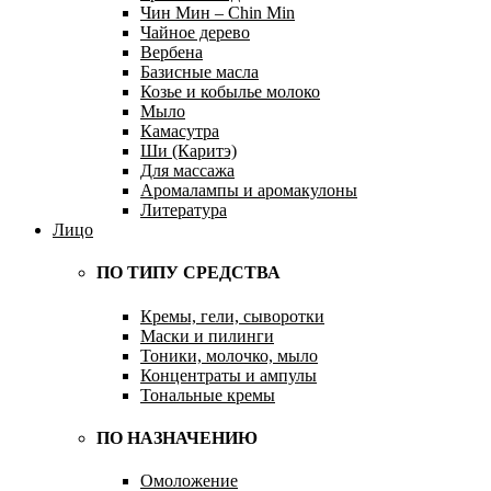
Чин Мин – Chin Min
Чайное дерево
Вербена
Базисные масла
Козье и кобылье молоко
Мыло
Камасутра
Ши (Каритэ)
Для массажа
Аромалампы и аромакулоны
Литература
Лицо
ПО ТИПУ СРЕДСТВА
Кремы, гели, сыворотки
Маски и пилинги
Тоники, молочко, мыло
Концентраты и ампулы
Тональные кремы
ПО НАЗНАЧЕНИЮ
Омоложение