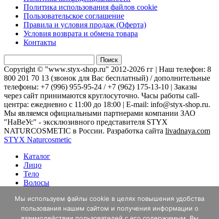
Политика использования файлов cookie
Пользовательское соглашение
Правила и условия продаж (Оферта)
Условия возврата и обмена товара
Контакты
Найти:
Copyright © "www.styx-shop.ru" 2012-2026 гг | Наш телефон: 8
800 201 70 13 (звонок для Вас бесплатный) / дополнительные
телефоны: +7 (996) 955-95-24 / +7 (962) 175-13-10 | Заказы
через сайт принимаются круглосуточно. Часы работы call-
центра: ежедневно с 11:00 до 18:00 | E-mail: info@styx-shop.ru.
Мы являемся официальными партнерами компании ЗАО
"НаВеУс" - эксклюзивного представителя STYX
NATURCOSMETIC в России. Разработка сайта
livadnaya.com
STYX Naturcosmetic
Каталог
Лицо
Тело
Волосы
Эфирные масла
Мы используем файлы cookie в целях повышения удобства
Личный кабинет
пользования нашим сайтом и получения информации о
Акции
Aromaderm Лицо
взаимодействии пользователей с его содержимым. Вы