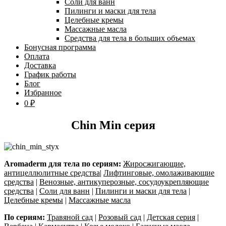
Соли для ванн
Пилинги и маски для тела
Целебные кремы
Массажные масла
Средства для тела в больших объемах
Бонусная программа
Оплата
Доставка
График работы
Блог
Избранное
0 ₽
Chin Min серия
Aromaderm для тела по сериям:
Жиросжигающие,
антицеллюлитные средства
|
Лифтинговые, омолаживающие
средства
|
Венозные, антикуперозные, сосудоукрепляющие
средства
|
Соли для ванн
|
Пилинги и маски для тела
|
Целебные кремы
|
Массажные масла
По сериям:
Травяной сад
|
Розовый сад
|
Детская серия
|