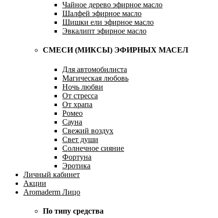
Чайное дерево эфирное масло
Шалфей эфирное масло
Шишки ели эфирное масло
Эвкалипт эфирное масло
СМЕСИ (МИКСЫ) ЭФИРНЫХ МАСЕЛ
Для автомобилиста
Магическая любовь
Ночь любви
От стресса
От храпа
Ромео
Сауна
Свежий воздух
Свет души
Солнечное сияние
Фортуна
Эротика
Личный кабинет
Акции
Aromaderm Лицо
По типу средства