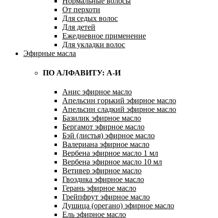
Нормальные волосы
От перхоти
Для седых волос
Для детей
Ежедневное применение
Для укладки волос
Эфирные масла
ПО АЛФАВИТУ: А-И
Анис эфирное масло
Апельсин горький эфирное масло
Апельсин сладкий эфирное масло
Базилик эфирное масло
Бергамот эфирное масло
Бэй (листья) эфирное масло
Валериана эфирное масло
Вербена эфирное масло 1 мл
Вербена эфирное масло 10 мл
Ветивер эфирное масло
Гвоздика эфирное масло
Герань эфирное масло
Грейпфрут эфирное масло
Душица (орегано) эфирное масло
Ель эфирное масло