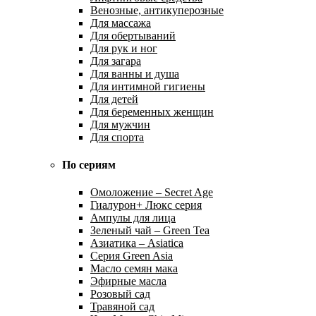
Венозные, антикуперозные
Для массажа
Для обертываний
Для рук и ног
Для загара
Для ванны и душа
Для интимной гигиены
Для детей
Для беременных женщин
Для мужчин
Для спорта
По сериям
Омоложение – Secret Age
Гиалурон+ Люкс серия
Ампулы для лица
Зеленый чай – Green Tea
Азиатика – Asiatica
Серия Green Asia
Масло семян мака
Эфирные масла
Розовый сад
Травяной сад