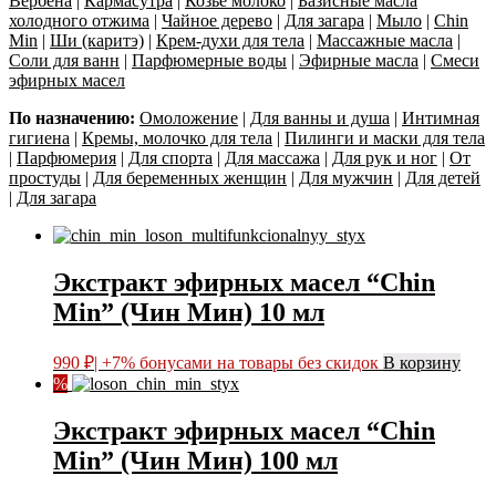
Вербена
|
Кармасутра
|
Козье молоко
|
Базисные масла
холодного отжима
|
Чайное дерево
|
Для загара
|
Мыло
|
Chin
Min
|
Ши (каритэ)
|
Крем-духи для тела
|
Массажные масла
|
Соли для ванн
|
Парфюмерные воды
|
Эфирные масла
|
Смеси
эфирных масел
По назначению:
Омоложение
|
Для ванны и душа
|
Интимная
гигиена
|
Кремы, молочко для тела
|
Пилинги и маски для тела
|
Парфюмерия
|
Для спорта
|
Для массажа
|
Для рук и ног
|
От
простуды
|
Для беременных женщин
|
Для мужчин
|
Для детей
|
Для загара
Экстракт эфирных масел “Chin
Min” (Чин Мин) 10 мл
990
₽
| +7% бонусами на товары без скидок
В корзину
%
Экстракт эфирных масел “Chin
Min” (Чин Мин) 100 мл