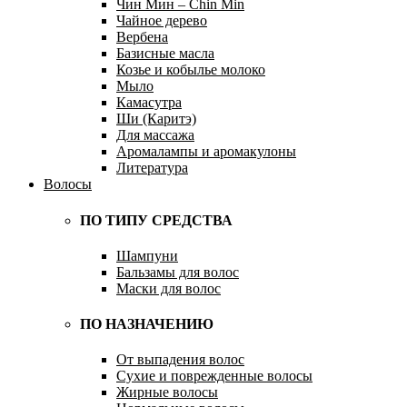
Чин Мин – Chin Min
Чайное дерево
Вербена
Базисные масла
Козье и кобылье молоко
Мыло
Камасутра
Ши (Каритэ)
Для массажа
Аромалампы и аромакулоны
Литература
Волосы
ПО ТИПУ СРЕДСТВА
Шампуни
Бальзамы для волос
Маски для волос
ПО НАЗНАЧЕНИЮ
От выпадения волос
Сухие и поврежденные волосы
Жирные волосы