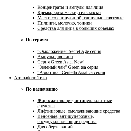
Концентраты и ампулы для лица
Кремы, крем-маски, гель-маски
Маски со спирулиной, глиняные, грязевые
Пилинги, молочко, тоники
Средства для лица в больших объемах
По сериям
“Омоложение” Secret Age серия
Ампулы для лица
Серия Green Asia. New!
“Зеленый чай” Green tea серия
“Азиатика” Centella Asiatica серия
Aromaderm Тело
По назначению
Жиросжигающие, антицеллюлитные
средства
Лифтинговые, омолаживающие средства
Венозные, антикуперозные,
сосудоукрепляющие средства
Для обертываний