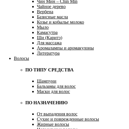
Чин Мин – Chin Min
Чайное дерево
Вербена
Базисные масла
Козье и кобылье молоко
Мыло
Камасутра
Ши (Каритэ)
Для массажа
Аромалампы и аромакулоны
Литература
Волосы
ПО ТИПУ СРЕДСТВА
Шампуни
Бальзамы для волос
Маски для волос
ПО НАЗНАЧЕНИЮ
От выпадения волос
Сухие и поврежденные волосы
Жирные волосы