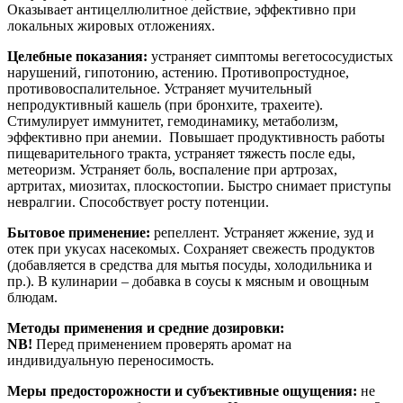
Оказывает антицеллюлитное действие, эффективно при
локальных жировых отложениях.
Целебные показания:
устраняет симптомы вегетососудистых
нарушений, гипотонию, астению. Противопростудное,
противовоспалительное. Устраняет мучительный
непродуктивный кашель (при бронхите, трахеите).
Стимулирует иммунитет, гемодинамику, метаболизм,
эффективно при анемии. Повышает продуктивность работы
пищеварительного тракта, устраняет тяжесть после еды,
метеоризм. Устраняет боль, воспаление при артрозах,
артритах, миозитах, плоскостопии. Быстро снимает приступы
невралгии. Способствует росту потенции.
Бытовое применение:
репеллент. Устраняет жжение, зуд и
отек при укусах насекомых. Сохраняет свежесть продуктов
(добавляется в средства для мытья посуды, холодильника и
пр.). В кулинарии – добавка в соусы к мясным и овощным
блюдам.
Методы применения и средние дозировки:
NB!
Перед применением проверять аромат на
индивидуальную переносимость.
Меры предосторожности и субъективные ощущения:
не