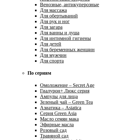
Венозные, антикуперозные
Для массажа
Для обертываний
Для рук и ног
Для загара
Для ванны и душа
Для интимной гигиены
Для детей
Для беременных женщин
Для мужчин
Для спорта
По сериям
Омоложение – Secret Age
Гиалурон+ Люкс серия
Ампулы для лица
Зеленый чай – Green Tea
Азиатика – Asiatica
Серия Green Asia
Масло семян мака
Эфирные масла
Розовый сад
Травяной сад