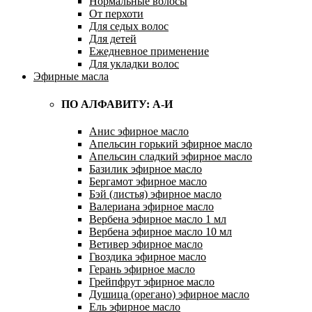
Нормальные волосы
От перхоти
Для седых волос
Для детей
Ежедневное применение
Для укладки волос
Эфирные масла
ПО АЛФАВИТУ: А-И
Анис эфирное масло
Апельсин горький эфирное масло
Апельсин сладкий эфирное масло
Базилик эфирное масло
Бергамот эфирное масло
Бэй (листья) эфирное масло
Валериана эфирное масло
Вербена эфирное масло 1 мл
Вербена эфирное масло 10 мл
Ветивер эфирное масло
Гвоздика эфирное масло
Герань эфирное масло
Грейпфрут эфирное масло
Душица (орегано) эфирное масло
Ель эфирное масло