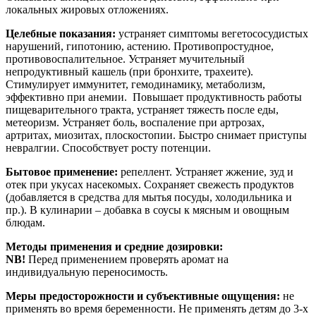
локальных жировых отложениях.
Целебные показания:
устраняет симптомы вегетососудистых
нарушений, гипотонию, астению. Противопростудное,
противовоспалительное. Устраняет мучительный
непродуктивный кашель (при бронхите, трахеите).
Стимулирует иммунитет, гемодинамику, метаболизм,
эффективно при анемии. Повышает продуктивность работы
пищеварительного тракта, устраняет тяжесть после еды,
метеоризм. Устраняет боль, воспаление при артрозах,
артритах, миозитах, плоскостопии. Быстро снимает приступы
невралгии. Способствует росту потенции.
Бытовое применение:
репеллент. Устраняет жжение, зуд и
отек при укусах насекомых. Сохраняет свежесть продуктов
(добавляется в средства для мытья посуды, холодильника и
пр.). В кулинарии – добавка в соусы к мясным и овощным
блюдам.
Методы применения и средние дозировки:
NB!
Перед применением проверять аромат на
индивидуальную переносимость.
Меры предосторожности и субъективные ощущения:
не
применять во время беременности. Не применять детям до 3-х