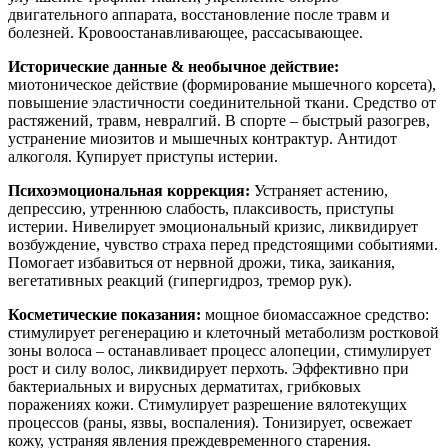
двигательного аппарата, восстановление после травм и
болезней. Кровоостанавливающее, рассасывающее.
Исторические данные & необычное действие:
миотоническое действие (формирование мышечного корсета),
повышение эластичности соединительной ткани. Средство от
растяжений, травм, невралгий. В спорте – быстрый разогрев,
устранение миозитов и мышечных контрактур. Антидот
алкоголя. Купирует приступы истерии.
Психоэмоциональная коррекция:
Устраняет астению,
депрессию, утреннюю слабость, плаксивость, приступы
истерии. Нивелирует эмоциональный кризис, ликвидирует
возбуждение, чувство страха перед предстоящими событиями.
Помогает избавиться от нервной дрожи, тика, заикания,
вегетативных реакций (гипергидроз, тремор рук).
Косметические показания:
мощное биомассажное средство:
стимулирует регенерацию и клеточный метаболизм ростковой
зоны волоса – останавливает процесс алопеции, стимулирует
рост и силу волос, ликвидирует перхоть. Эффективно при
бактериальных и вирусных дерматитах, грибковых
поражениях кожи. Стимулирует разрешение вялотекущих
процессов (раны, язвы, воспаления). Тонизирует, освежает
кожу, устраняя явления преждевременного старения.