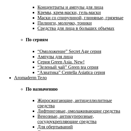
Концентраты и ампулы для лица
Кремы, крем-маски, гель-маски
Маски со спирулиной, глиняные, грязевые
Пилинги, молочко, тоники
Средства для лица в больших объемах
По сериям
“Омоложение” Secret Age серия
Ампулы для лица
Серия Green Asia. New!
“Зеленый чай” Green tea серия
“Азиатика” Centella Asiatica серия
Aromaderm Тело
По назначению
Жиросжигающие, антицеллюлитные
средства
Лифтинговые, омолаживающие средства
Венозные, антикуперозные,
сосудоукрепляющие средства
Для обертываний