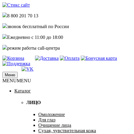
8 800 201 70 13
звонок бесплатный по России
Ежедневно с 11:00 до 18:00
режим работы call-центра
Меню
купить стикс сайт по самым низким
MENU
MENU
Стикс сайт интернет магазин
ценам дешево недорого
Каталог
ЛИЦО
Омоложение
Для глаз
Очищение лица
Сухая, чувствительная кожа