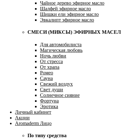
Чайное дерево эфирное масло
Шалфей эфирное масло
Шишки ели эфирное масло
Эвкалипт эфирное масло
СМЕСИ (МИКСЫ) ЭФИРНЫХ МАСЕЛ
Для автомобилиста
Магическая любовь
Ночь любви
От стресса
От храпа
Ромео
Сауна
Свежий воздух
Свет души
Солнечное сияние
Фортуна
Эротика
Личный кабинет
Акции
Aromaderm Лицо
По типу средства