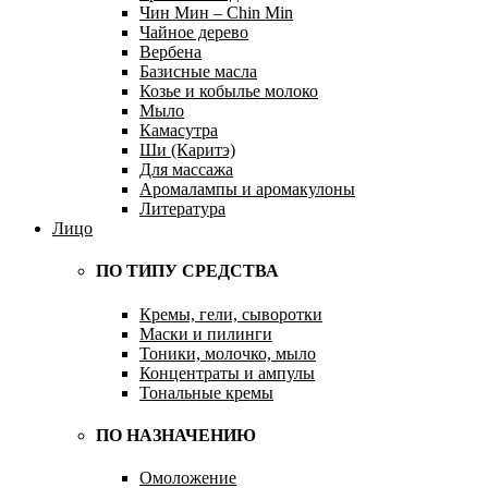
Чин Мин – Chin Min
Чайное дерево
Вербена
Базисные масла
Козье и кобылье молоко
Мыло
Камасутра
Ши (Каритэ)
Для массажа
Аромалампы и аромакулоны
Литература
Лицо
ПО ТИПУ СРЕДСТВА
Кремы, гели, сыворотки
Маски и пилинги
Тоники, молочко, мыло
Концентраты и ампулы
Тональные кремы
ПО НАЗНАЧЕНИЮ
Омоложение