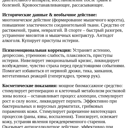
болезней. Кровоостанавливающее, рассасывающее.
Исторические данные & необычное действие:
миотоническое действие (формирование мышечного корсета),
повышение эластичности соединительной ткани. Средство от
растяжений, травм, невралгий. В спорте – быстрый разогрев,
устранение миозитов и мышечных контрактур. Антидот
алкоголя. Купирует приступы истерии.
Психоэмоциональная коррекция:
Устраняет астению,
депрессию, утреннюю слабость, плаксивость, приступы
истерии. Нивелирует эмоциональный кризис, ликвидирует
возбуждение, чувство страха перед предстоящими событиями.
Помогает избавиться от нервной дрожи, тика, заикания,
вегетативных реакций (гипергидроз, тремор рук).
Косметические показания:
мощное биомассажное средство:
стимулирует регенерацию и клеточный метаболизм ростковой
зоны волоса – останавливает процесс алопеции, стимулирует
рост и силу волос, ликвидирует перхоть. Эффективно при
бактериальных и вирусных дерматитах, грибковых
поражениях кожи. Стимулирует разрешение вялотекущих
процессов (раны, язвы, воспаления). Тонизирует, освежает
кожу, устраняя явления преждевременного старения.
Оказывает антицеллюлитное действие, эффективно при