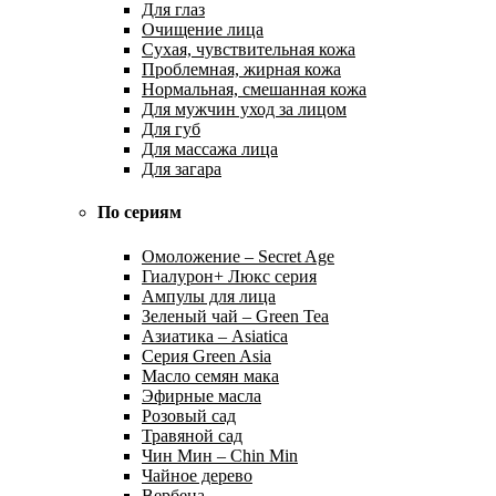
Для глаз
Очищение лица
Сухая, чувствительная кожа
Проблемная, жирная кожа
Нормальная, смешанная кожа
Для мужчин уход за лицом
Для губ
Для массажа лица
Для загара
По сериям
Омоложение – Secret Age
Гиалурон+ Люкс серия
Ампулы для лица
Зеленый чай – Green Tea
Азиатика – Asiatica
Серия Green Asia
Масло семян мака
Эфирные масла
Розовый сад
Травяной сад
Чин Мин – Chin Min
Чайное дерево
Вербена