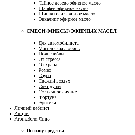
Чайное дерево эфирное масло
Шалфей эфирное масло
Шишки ели эфирное масло
Эвкалипт эфирное масло
СМЕСИ (МИКСЫ) ЭФИРНЫХ МАСЕЛ
Для автомобилиста
Магическая любовь
Ночь любви
От стресса
От храпа
Ромео
Сауна
Свежий воздух
Свет души
Солнечное сияние
Фортуна
Эротика
Личный кабинет
Акции
Aromaderm Лицо
По типу средства