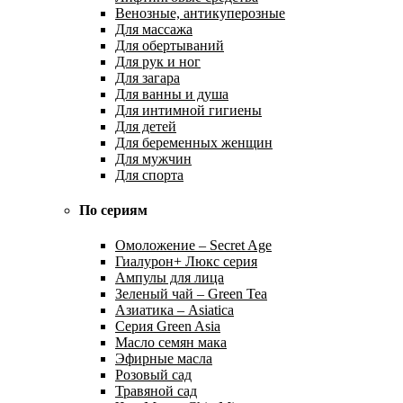
Венозные, антикуперозные
Для массажа
Для обертываний
Для рук и ног
Для загара
Для ванны и душа
Для интимной гигиены
Для детей
Для беременных женщин
Для мужчин
Для спорта
По сериям
Омоложение – Secret Age
Гиалурон+ Люкс серия
Ампулы для лица
Зеленый чай – Green Tea
Азиатика – Asiatica
Серия Green Asia
Масло семян мака
Эфирные масла
Розовый сад
Травяной сад