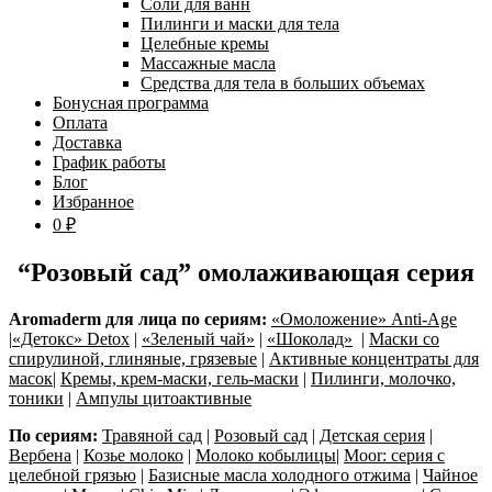
Соли для ванн
Пилинги и маски для тела
Целебные кремы
Массажные масла
Средства для тела в больших объемах
Бонусная программа
Оплата
Доставка
График работы
Блог
Избранное
0 ₽
“Розовый сад” омолаживающая серия
Aromaderm для лица по сериям:
«Омоложение» Anti-Age
|
«Детокс» Detox
|
«Зеленый чай»
|
«Шоколад»
|
Маски со
спирулиной, глиняные, грязевые
|
Активные концентраты для
масок
|
Кремы, крем-маски, гель-маски
|
Пилинги, молочко,
тоники
|
Ампулы цитоактивные
По сериям:
Травяной сад
|
Розовый сад
|
Детская серия
|
Вербена
|
Козье молоко
|
Молоко кобылицы
|
Moor: серия с
целебной грязью
|
Базисные масла холодного отжима
|
Чайное