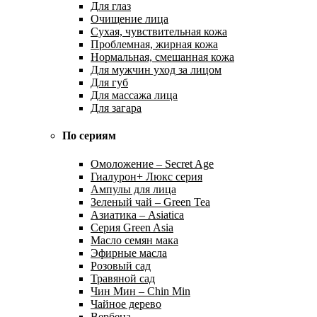
Для глаз
Очищение лица
Сухая, чувствительная кожа
Проблемная, жирная кожа
Нормальная, смешанная кожа
Для мужчин уход за лицом
Для губ
Для массажа лица
Для загара
По сериям
Омоложение – Secret Age
Гиалурон+ Люкс серия
Ампулы для лица
Зеленый чай – Green Tea
Азиатика – Asiatica
Серия Green Asia
Масло семян мака
Эфирные масла
Розовый сад
Травяной сад
Чин Мин – Chin Min
Чайное дерево
Вербена