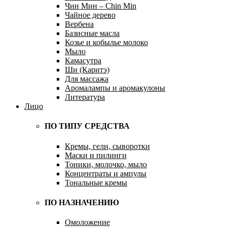
Чин Мин – Chin Min
Чайное дерево
Вербена
Базисные масла
Козье и кобылье молоко
Мыло
Камасутра
Ши (Каритэ)
Для массажа
Аромалампы и аромакулоны
Литература
Лицо
ПО ТИПУ СРЕДСТВА
Кремы, гели, сыворотки
Маски и пилинги
Тоники, молочко, мыло
Концентраты и ампулы
Тональные кремы
ПО НАЗНАЧЕНИЮ
Омоложение