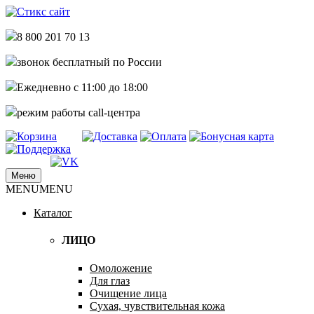
8 800 201 70 13
звонок бесплатный по России
Ежедневно с 11:00 до 18:00
режим работы call-центра
Меню
купить стикс сайт по самым низким
MENU
MENU
Стикс сайт интернет магазин
ценам дешево недорого
Каталог
ЛИЦО
Омоложение
Для глаз
Очищение лица
Сухая, чувствительная кожа