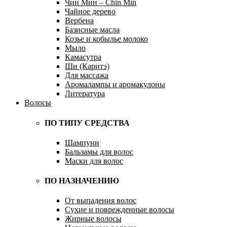
Чин Мин – Chin Min
Чайное дерево
Вербена
Базисные масла
Козье и кобылье молоко
Мыло
Камасутра
Ши (Каритэ)
Для массажа
Аромалампы и аромакулоны
Литература
Волосы
ПО ТИПУ СРЕДСТВА
Шампуни
Бальзамы для волос
Маски для волос
ПО НАЗНАЧЕНИЮ
От выпадения волос
Сухие и поврежденные волосы
Жирные волосы