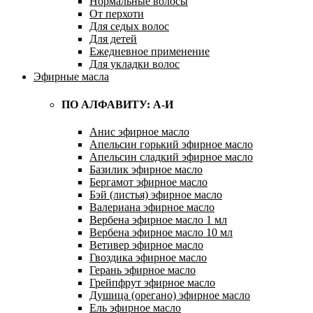
Нормальные волосы
От перхоти
Для седых волос
Для детей
Ежедневное применение
Для укладки волос
Эфирные масла
ПО АЛФАВИТУ: А-И
Анис эфирное масло
Апельсин горький эфирное масло
Апельсин сладкий эфирное масло
Базилик эфирное масло
Бергамот эфирное масло
Бэй (листья) эфирное масло
Валериана эфирное масло
Вербена эфирное масло 1 мл
Вербена эфирное масло 10 мл
Ветивер эфирное масло
Гвоздика эфирное масло
Герань эфирное масло
Грейпфрут эфирное масло
Душица (орегано) эфирное масло
Ель эфирное масло