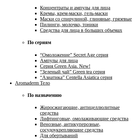
Концентраты и ампулы для лица
Кремы, крем-маски, гель-маски
Маски со спирулиной, глиняные, грязевые
Пилинги, молочко, тоники
Средства для лица в больших объемах
По сериям
“Омоложение” Secret Age серия
Ампулы для лица
Серия Green Asia. New!
“Зеленый чай” Green tea серия
“Азиатика” Centella Asiatica серия
Aromaderm Тело
По назначению
Жиросжигающие, антицеллюлитные
средства
Лифтинговые, омолаживающие средства
Венозные, антикуперозные,
сосудоукрепляющие средства
Для обертываний