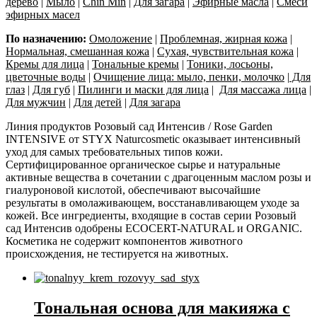
дерево
|
Мыло
|
Chin Min
|
Для загара
|
Эфирные масла
|
Смеси
эфирных масел
По назначению:
Омоложение
|
Проблемная, жирная кожа
|
Нормальная, смешанная кожа
|
Сухая, чувствительная кожа
|
Кремы для лица
|
Тональные кремы
|
Тоники, лосьоны,
цветочные воды
|
Очищение лица: мыло, пенки, молочко
|
Для
глаз
|
Для губ
|
Пилинги и маски для лица
|
Для массажа лица
|
Для мужчин
|
Для детей
|
Для загара
Линия продуктов Розовый сад Интенсив / Rose Garden
INTENSIVE от STYX Naturcosmetic оказывает интенсивный
уход для самых требовательных типов кожи.
Сертифицированное органическое сырье и натуральные
активные вещества в сочетании с драгоценным маслом розы и
гиалуроновой кислотой, обеспечивают высочайшие
результаты в омолаживающем, восстанавливающем уходе за
кожей. Все ингредиенты, входящие в состав серии Розовый
сад Интенсив одобрены ECOCERT-NATURAL и ORGANIC.
Косметика не содержит компонентов животного
происхождения, не тестируется на животных.
Тональная основа для макияжа с