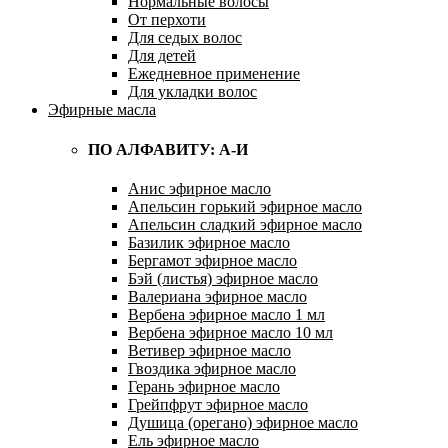
Нормальные волосы
От перхоти
Для седых волос
Для детей
Ежедневное применение
Для укладки волос
Эфирные масла
ПО АЛФАВИТУ: А-И
Анис эфирное масло
Апельсин горький эфирное масло
Апельсин сладкий эфирное масло
Базилик эфирное масло
Бергамот эфирное масло
Бэй (листья) эфирное масло
Валериана эфирное масло
Вербена эфирное масло 1 мл
Вербена эфирное масло 10 мл
Ветивер эфирное масло
Гвоздика эфирное масло
Герань эфирное масло
Грейпфрут эфирное масло
Душица (орегано) эфирное масло
Ель эфирное масло