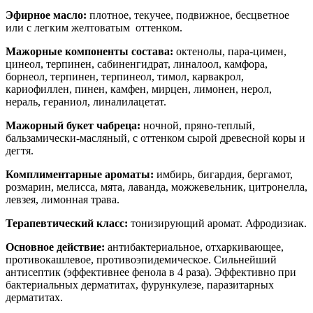
Эфирное масло:
плотное, текучее, подвижное, бесцветное
или с легким желтоватым оттенком.
Мажорные компоненты состава:
октенолы, пара-цимен,
цинеол, терпинен, сабиненгидрат, линалоол, камфора,
борнеол, терпинен, терпинеол, тимол, карвакрол,
кариофиллен, пинен, камфен, мирцен, лимонен, нерол,
нераль, гераниол, линалилацетат.
Мажорный букет чабреца:
ночной, пряно-теплый,
бальзамически-масляный, с оттенком сырой древесной коры и
дегтя.
Комплиментарные ароматы:
имбирь, бигардия, бергамот,
розмарин, мелисса, мята, лаванда, можжевельник, цитронелла,
левзея, лимонная трава.
Терапевтический класс
:
тонизирующий аромат. Афродизиак.
Основное действие:
антибактериальное, отхаркивающее,
противокашлевое, противоэпидемическое. Сильнейший
антисептик (эффективнее фенола в 4 раза). Эффективно при
бактериальных дерматитах, фурункулезе, паразитарных
дерматитах.