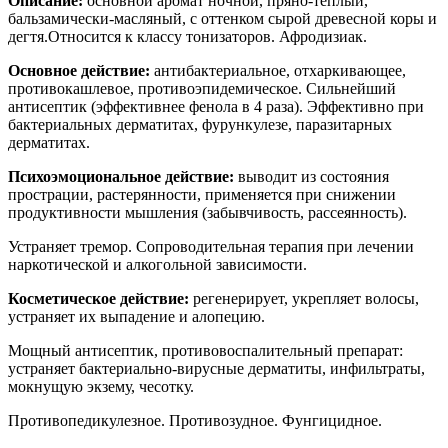
Описание:
основной аромат ночной, пряно-теплый,
бальзамически-масляный, с оттенком сырой древесной коры и
дегтя.Относится к классу тонизаторов. Афродизиак.
Основное действие:
антибактериальное, отхаркивающее,
противокашлевое, противоэпидемическое. Сильнейший
антисептик (эффективнее фенола в 4 раза). Эффективно при
бактериальных дерматитах, фурункулезе, паразитарных
дерматитах.
Психоэмоциональное действие:
выводит из состояния
прострации, растерянности, применяется при снижении
продуктивности мышления (забывчивость, рассеянность).
Устраняет тремор. Сопроводительная терапия при лечении
наркотической и алкогольной зависимости.
Косметическое действие:
регенерирует, укрепляет волосы,
устраняет их выпадение и алопецию.
Мощный антисептик, противовоспалительный препарат:
устраняет бактериально-вирусные дерматиты, инфильтраты,
мокнущую экзему, чесотку.
Противопедикулезное. Противозудное. Фунгицидное.