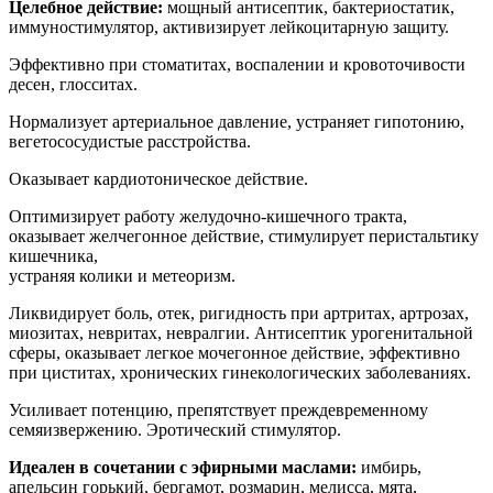
Целебное действие:
мощный антисептик, бактериостатик,
иммуностимулятор, активизирует лейкоцитарную защиту.
Эффективно при стоматитах, воспалении и кровоточивости
десен, глосситах.
Нормализует артериальное давление, устраняет гипотонию,
вегетососудистые расстройства.
Оказывает кардиотоническое действие.
Оптимизирует работу желудочно-кишечного тракта,
оказывает желчегонное действие, стимулирует перистальтику
кишечника,
устраняя колики и метеоризм.
Ликвидирует боль, отек, ригидность при артритах, артрозах,
миозитах, невритах, невралгии. Антисептик урогенитальной
сферы, оказывает легкое мочегонное действие, эффективно
при циститах, хронических гинекологических заболеваниях.
Усиливает потенцию, препятствует преждевременному
семяизвержению. Эротический стимулятор.
Идеален в сочетании с эфирными маслами:
имбирь,
апельсин горький, бергамот, розмарин, мелисса, мята,