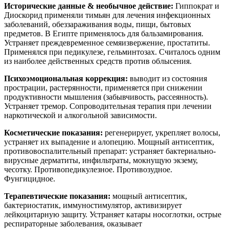
Исторические данные & необычное действие:
Гиппократ и
Диоскорид применяли тимьян для лечения инфекционных
заболеваний, обеззараживания воды, пищи, бытовых
предметов. В Египте применялось для бальзамирования.
Устраняет преждевременное семяизвержение, простатиты.
Применялся при педикулезе, гельминтозах. Считалось одним
из наиболее действенных средств против облысения.
Психоэмоциональная коррекция:
выводит из состояния
прострации, растерянности, применяется при снижении
продуктивности мышления (забывчивость, рассеянность).
Устраняет тремор. Сопроводительная терапия при лечении
наркотической и алкогольной зависимости.
Косметические показания:
регенерирует, укрепляет волосы,
устраняет их выпадение и алопецию. Мощный антисептик,
противовоспалительный препарат: устраняет бактериально-
вирусные дерматиты, инфильтраты, мокнущую экзему,
чесотку. Противопедикулезное. Противозудное.
Фунгицидное.
Терапевтические показания:
мощный антисептик,
бактериостатик, иммуностимулятор, активизирует
лейкоцитарную защиту. Устраняет катары носоглотки, острые
респираторные заболевания, оказывает