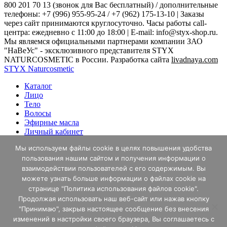
800 201 70 13 (звонок для Вас бесплатный) / дополнительные
телефоны: +7 (996) 955-95-24 / +7 (962) 175-13-10 | Заказы
через сайт принимаются круглосуточно. Часы работы call-
центра: ежедневно с 11:00 до 18:00 | E-mail: info@styx-shop.ru.
Мы являемся официальными партнерами компании ЗАО
"НаВеУс" - эксклюзивного представителя STYX
NATURCOSMETIC в России. Разработка сайта
livadnaya.com
STYX Naturcosmetic
Каталог
Лицо
Тело
Волосы
Эфирные масла
Личный кабинет
Акции
Мы используем файлы cookie в целях повышения удобства
Aromaderm Лицо
пользования нашим сайтом и получения информации о
Aromaderm Тело
Бонусная программа
взаимодействии пользователей с его содержимым. Вы
Оплата
можете узнать больше информации о файлах cookie на
Доставка
странице "Политика использования файлов cookie".
График работы
Продолжая использовать наш веб-сайт или нажав кнопку
Блог
"Принимаю", закрыв настоящее сообщение без внесения
Избранное
изменений в настройки своего браузера, Вы соглашаетесь с
0 ₽