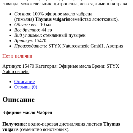
лаванда, можжевельник, цитронелла, левзея, лимонная трава.
Состав:
100% эфирное масло чабреца
(тимьяна)
Thymus vulgaris
(семейство яснотковых).
Объем / вес:
10 мл
Вес брутто:
44 гр
Вид упаковки
: стеклянный пузырек
Артикул:
15470
Производитель:
STYX Naturcosmetic GmbH, Австрия
Нет в наличии
Артикул:
15470
Категория:
Эфирные масла
Бренд:
STYX
Naturcosmetic
Описание
Отзывы (0)
Описание
Эфирное масло Чабрец
Получение:
водно-паровая дистилляция листьев
Thymus
vulgaris
(семейство яснотковых).