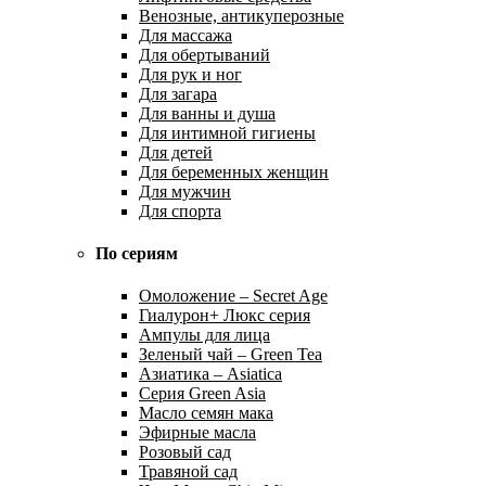
Венозные, антикуперозные
Для массажа
Для обертываний
Для рук и ног
Для загара
Для ванны и душа
Для интимной гигиены
Для детей
Для беременных женщин
Для мужчин
Для спорта
По сериям
Омоложение – Secret Age
Гиалурон+ Люкс серия
Ампулы для лица
Зеленый чай – Green Tea
Азиатика – Asiatica
Серия Green Asia
Масло семян мака
Эфирные масла
Розовый сад
Травяной сад