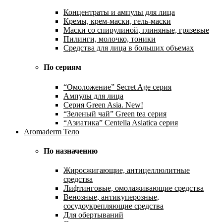
Концентраты и ампулы для лица
Кремы, крем-маски, гель-маски
Маски со спирулиной, глиняные, грязевые
Пилинги, молочко, тоники
Средства для лица в больших объемах
По сериям
“Омоложение” Secret Age серия
Ампулы для лица
Серия Green Asia. New!
“Зеленый чай” Green tea серия
“Азиатика” Centella Asiatica серия
Aromaderm Тело
По назначению
Жиросжигающие, антицеллюлитные
средства
Лифтинговые, омолаживающие средства
Венозные, антикуперозные,
сосудоукрепляющие средства
Для обертываний