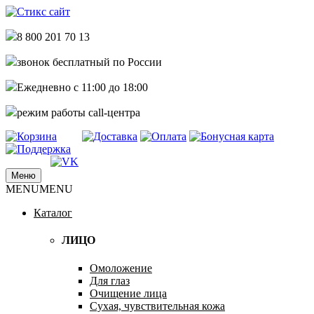
8 800 201 70 13
звонок бесплатный по России
Ежедневно с 11:00 до 18:00
режим работы call-центра
Меню
купить стикс сайт по самым низким
MENU
MENU
Стикс сайт интернет магазин
ценам дешево недорого
Каталог
ЛИЦО
Омоложение
Для глаз
Очищение лица
Сухая, чувствительная кожа