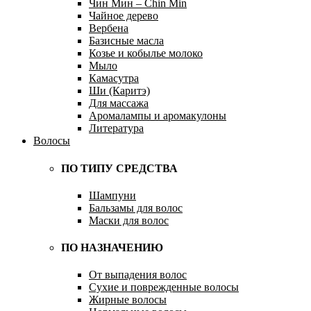
Чин Мин – Chin Min
Чайное дерево
Вербена
Базисные масла
Козье и кобылье молоко
Мыло
Камасутра
Ши (Каритэ)
Для массажа
Аромалампы и аромакулоны
Литература
Волосы
ПО ТИПУ СРЕДСТВА
Шампуни
Бальзамы для волос
Маски для волос
ПО НАЗНАЧЕНИЮ
От выпадения волос
Сухие и поврежденные волосы
Жирные волосы