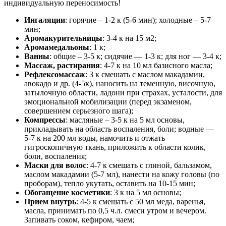
индивидуальную переносимость!
Ингаляции
: горячие – 1-2 к (5-6 мин); холодные – 5-7
мин;
Аромакурительницы
: 3-4 к на 15 м2;
Аромамедальоны
: 1 к;
Ванны
: общие – 3-5 к; сидячие — 1-3 к; для ног — 3-4 к;
Массаж, растирания
: 4-7 к на 10 мл базисного масла;
Рефлексомассаж
: 3 к смешать с маслом макадамии,
авокадо и др. (4-5к), наносить на теменную, височную,
затылочную области, ладони при страхах, усталости, для
эмоциональной мобилизации (перед экзаменом,
совершением серьезного шага);
Компрессы
: масляные – 3-5 к на 5 мл основы,
прикладывать на область воспаления, боли; водные —
5-7 к на 200 мл воды, намочить и отжать
гигроскопичную ткань, приложить к области колик,
боли, воспаления;
Маски для волос
: 4-7 к смешать с глиной, бальзамом,
маслом макадамии (5-7 мл), нанести на кожу головы (по
проборам), тепло укутать, оставить на 10-15 мин;
Обогащение косметики
: 3 к на 5 мл основы;
Прием внутрь
: 4-5 к смешать с 50 мл меда, варенья,
масла, принимать по 0,5 ч.л. смеси утром и вечером.
Запивать соком, кефиром, чаем;