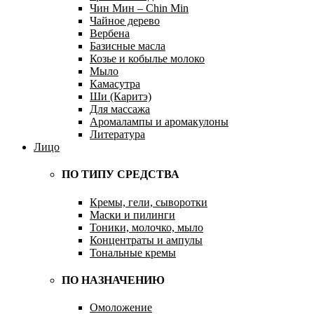
Чин Мин – Chin Min
Чайное дерево
Вербена
Базисные масла
Козье и кобылье молоко
Мыло
Камасутра
Ши (Каритэ)
Для массажа
Аромалампы и аромакулоны
Литература
Лицо
ПО ТИПУ СРЕДСТВА
Кремы, гели, сыворотки
Маски и пилинги
Тоники, молочко, мыло
Концентраты и ампулы
Тональные кремы
ПО НАЗНАЧЕНИЮ
Омоложение