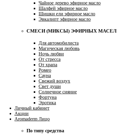
Чайное дерево эфирное масло
Шалфей эфирное масло
Шишки ели эфирное масло
Эвкалипт эфирное масло
СМЕСИ (МИКСЫ) ЭФИРНЫХ МАСЕЛ
Для автомобилиста
Магическая любовь
Ночь любви
От стресса
От храпа
Ромео
Сауна
Свежий воздух
Свет души
Солнечное сияние
Фортуна
Эротика
Личный кабинет
Акции
Aromaderm Лицо
По типу средства