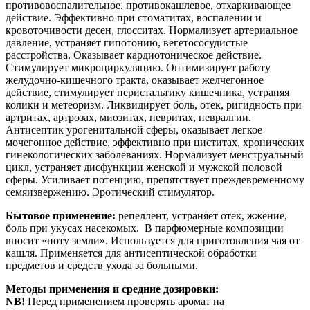
противовоспалительное, противокашлевое, отхаркивающее
действие. Эффективно при стоматитах, воспалении и
кровоточивости десен, глосситах. Нормализует артериальное
давление, устраняет гипотонию, вегетососудистые
расстройства. Оказывает кардиотоническое действие.
Стимулирует микроциркуляцию. Оптимизирует работу
желудочно-кишечного тракта, оказывает желчегонное
действие, стимулирует перистальтику кишечника, устраняя
колики и метеоризм. Ликвидирует боль, отек, ригидность при
артритах, артрозах, миозитах, невритах, невралгии.
Антисептик урогенитальной сферы, оказывает легкое
мочегонное действие, эффективно при циститах, хронических
гинекологических заболеваниях. Нормализует менструальный
цикл, устраняет дисфункции женской и мужской половой
сферы. Усиливает потенцию, препятствует преждевременному
семяизвержению. Эротический стимулятор.
Бытовое применение:
репеллент, устраняет отек, жжение,
боль при укусах насекомых. В парфюмерные композиции
вносит «ноту земли». Используется для приготовления чая от
кашля. Применяется для антисептической обработки
предметов и средств ухода за больными.
Методы применения и средние дозировки:
NB!
Перед применением проверять аромат на