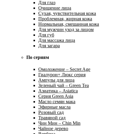
Для глаз
Очищение лица
Сухая, чувствительная кожа
Проблемная, жирная кожа
Нормальная, смешанная кожа
Для мужчин уход за лицом
Для губ
Для массажа лица
Для загара
По сериям
Омоложение – Secret Age
Гиалурон+ Люкс серия
Ампулы для лица
Зеленый чай – Green Tea
Азиатика – Asiatica
Серия Green Asia
Масло семян мака
Эфирные масла
Розовый сад
Травяной сад
Чин Мин – Chin Min
Чайное дерево
Вербена