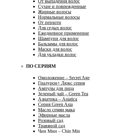
От выпадения волос
Сухие и поврежденные
Жирные волосы
Нормальные волосы
От перхоти
Для седых волос
Ежедневное применение
Шампуни для волос
Бальзамы для волос
Маски для волос
Для укладки волос
ПО СЕРИЯМ
Омоложение – Secret Age
Гиалурон+ Люкс серия
Ампулы для лица
Зеленый чай – Green Tea
Азиатика – Asiatica
Серия Green Asia
Масло семян мака
Эфирные масла
Розовый сад
Травяной сад
Чин Мин – Chin Min