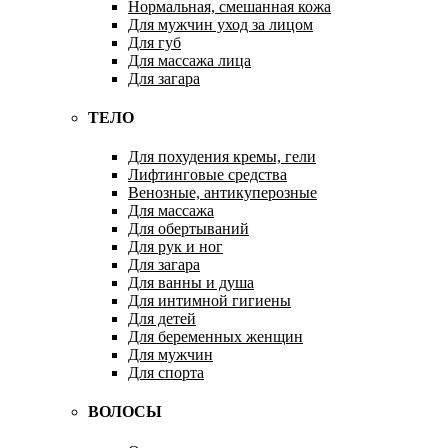
Нормальная, смешанная кожа
Для мужчин уход за лицом
Для губ
Для массажа лица
Для загара
ТЕЛО
Для похудения кремы, гели
Лифтинговые средства
Венозные, антикуперозные
Для массажа
Для обертываний
Для рук и ног
Для загара
Для ванны и душа
Для интимной гигиены
Для детей
Для беременных женщин
Для мужчин
Для спорта
ВОЛОСЫ