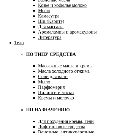
Козье и кобылье молоко
Мыло
Камасутра
Ши (Каритэ)
Для массажа
Аромалампы и аромакулоны
Литература
Тело
ПО ТИПУ СРЕДСТВА
Массажные масла и кремы
Масла холодного отжима
Соли для ванн
Мыло
Парфюмерия
Пилинги и маски
Кремы и молочко
ПО НАЗНАЧЕНИЮ
Для похудения кремы, гели
Лифтинговые средства
Венозные, антикуперозные