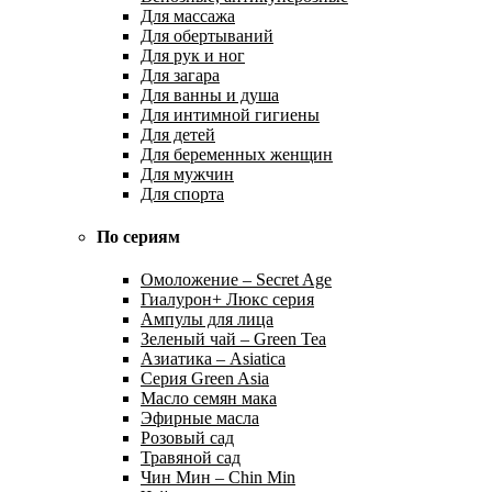
Для массажа
Для обертываний
Для рук и ног
Для загара
Для ванны и душа
Для интимной гигиены
Для детей
Для беременных женщин
Для мужчин
Для спорта
По сериям
Омоложение – Secret Age
Гиалурон+ Люкс серия
Ампулы для лица
Зеленый чай – Green Tea
Азиатика – Asiatica
Серия Green Asia
Масло семян мака
Эфирные масла
Розовый сад
Травяной сад
Чин Мин – Chin Min