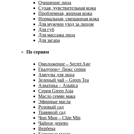
Очищение лица
Сухая, чувствительная кожа
Проблемная, жирная кожа
Нормальная, смешанная кожа
Для мужчин уход за лицом
Для губ
Для массажа лица
Для загара
По сериям
Омоложение – Secret Age
Гиалурон+ Люкс серия
Ампулы для лица
Зеленый чай – Green Tea
Азиатика – Asiatica
Серия Green Asia
Масло семян мака
Эфирные масла
Розовый сад
Травяной сад
Чин Мин – Chin Min
Чайное дерево
Вербена
Базисные масла