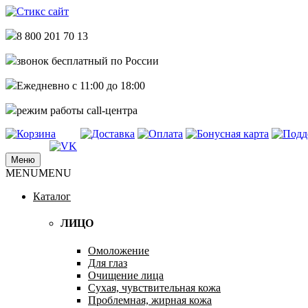
8 800 201 70 13
звонок бесплатный по России
Ежедневно с 11:00 до 18:00
режим работы call-центра
Меню
купить стикс сайт по самым низким це
MENU
MENU
Стикс сайт интернет магазин
Каталог
ЛИЦО
Омоложение
Для глаз
Очищение лица
Сухая, чувствительная кожа
Проблемная, жирная кожа