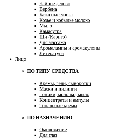
Чайное дерево
Вербена
Базисные масла
Козье и кобылье молоко
Мыло
Камасутра
Ши (Каритэ)
Для массажа
Аромалампы и аромакулоны
Литература
Лицо
ПО ТИПУ СРЕДСТВА
Кремы, гели, сыворотки
Маски и пилинги
Тоники, молочко, мыло
Концентраты и ампулы
Тональные кремы
ПО НАЗНАЧЕНИЮ
Омоложение
Для глаз