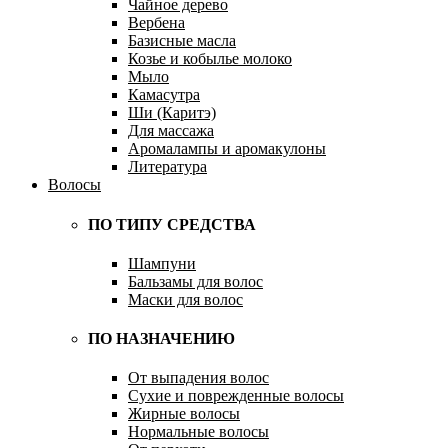
Чайное дерево
Вербена
Базисные масла
Козье и кобылье молоко
Мыло
Камасутра
Ши (Каритэ)
Для массажа
Аромалампы и аромакулоны
Литература
Волосы
ПО ТИПУ СРЕДСТВА
Шампуни
Бальзамы для волос
Маски для волос
ПО НАЗНАЧЕНИЮ
От выпадения волос
Сухие и поврежденные волосы
Жирные волосы
Нормальные волосы