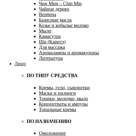
Чин Мин – Chin Min
Чайное дерево
Вербена
Базисные масла
Козье и кобылье молоко
Мыло
Камасутра
Ши (Каритэ)
Для массажа
Аромалампы и аромакулоны
Литература
Лицо
ПО ТИПУ СРЕДСТВА
Кремы, гели, сыворотки
Маски и пилинги
Тоники, молочко, мыло
Концентраты и ампулы
Тональные кремы
ПО НАЗНАЧЕНИЮ
Омоложение