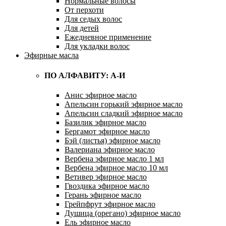
Нормальные волосы
От перхоти
Для седых волос
Для детей
Ежедневное применение
Для укладки волос
Эфирные масла
ПО АЛФАВИТУ: А-И
Анис эфирное масло
Апельсин горький эфирное масло
Апельсин сладкий эфирное масло
Базилик эфирное масло
Бергамот эфирное масло
Бэй (листья) эфирное масло
Валериана эфирное масло
Вербена эфирное масло 1 мл
Вербена эфирное масло 10 мл
Ветивер эфирное масло
Гвоздика эфирное масло
Герань эфирное масло
Грейпфрут эфирное масло
Душица (орегано) эфирное масло
Ель эфирное масло