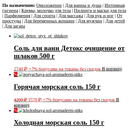
По назначению:
Омоложение
|
Для ванны и душа
|
Интимная
гигиена
|
Кремы, молочко для тела
|
Пилинги и маски для тела
|
Парфюмерия
|
Для спорта
|
Для массажа
|
Для рук и ног
|
От
простуды
|
Для беременных женщин
|
Для мужчин
|
Для детей
|
Для загара
Соль для ванн Детокс очищение от
шлаков 500 г
2740
₽
| +7% бонусами на товары без скидок
В корзину
%
Горячая морская соль 150 г
Первоначальная
Текущая
4200
₽
3570
₽
| +7% бонусами на товары без скидок
В
цена
цена:
корзину
составляла
3570 ₽.
%
4200 ₽.
Холодная морская соль 150 г