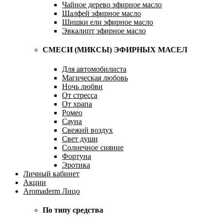
Чайное дерево эфирное масло
Шалфей эфирное масло
Шишки ели эфирное масло
Эвкалипт эфирное масло
СМЕСИ (МИКСЫ) ЭФИРНЫХ МАСЕЛ
Для автомобилиста
Магическая любовь
Ночь любви
От стресса
От храпа
Ромео
Сауна
Свежий воздух
Свет души
Солнечное сияние
Фортуна
Эротика
Личный кабинет
Акции
Aromaderm Лицо
По типу средства