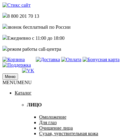
8 800 201 70 13
звонок бесплатный по России
Ежедневно с 11:00 до 18:00
режим работы call-центра
Меню
купить стикс сайт по самым низким
MENU
MENU
Стикс сайт интернет магазин
ценам дешево недорого
Каталог
ЛИЦО
Омоложение
Для глаз
Очищение лица
Сухая, чувствительная кожа