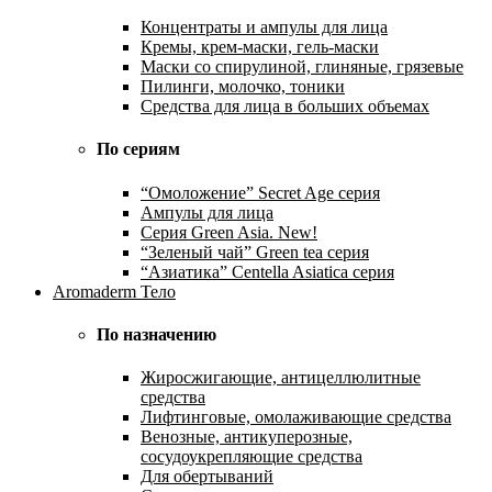
Концентраты и ампулы для лица
Кремы, крем-маски, гель-маски
Маски со спирулиной, глиняные, грязевые
Пилинги, молочко, тоники
Средства для лица в больших объемах
По сериям
“Омоложение” Secret Age серия
Ампулы для лица
Серия Green Asia. New!
“Зеленый чай” Green tea серия
“Азиатика” Centella Asiatica серия
Aromaderm Тело
По назначению
Жиросжигающие, антицеллюлитные
средства
Лифтинговые, омолаживающие средства
Венозные, антикуперозные,
сосудоукрепляющие средства
Для обертываний