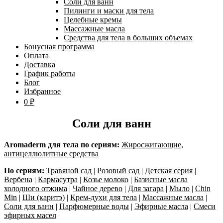
Соли для ванн
Пилинги и маски для тела
Целебные кремы
Массажные масла
Средства для тела в больших объемах
Бонусная программа
Оплата
Доставка
График работы
Блог
Избранное
0 ₽
Соли для ванн
Aromaderm для тела по сериям:
Жиросжигающие,
антицеллюлитные средства
По сериям:
Травяной сад
|
Розовый сад
|
Детская серия
|
Вербена
|
Кармасутра
|
Козье молоко
|
Базисные масла
холодного отжима
|
Чайное дерево
|
Для загара
|
Мыло
|
Chin
Min
|
Ши (каритэ)
|
Крем-духи для тела
|
Массажные масла
|
Соли для ванн
|
Парфюмерные воды
|
Эфирные масла
|
Смеси
эфирных масел