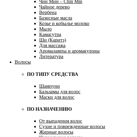
Чин Мин – Chin Min
Чайное дерево
Вербена
Базисные масла
Козье и кобылье молоко
Мыло
Камасутра
Ши (Каритэ)
Для массажа
Аромалампы и аромакулоны
Литература
Волосы
ПО ТИПУ СРЕДСТВА
Шампуни
Бальзамы для волос
Маски для волос
ПО НАЗНАЧЕНИЮ
От выпадения волос
Сухие и поврежденные волосы
Жирные волосы