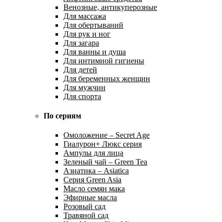
Венозные, антикуперозные
Для массажа
Для обертываний
Для рук и ног
Для загара
Для ванны и душа
Для интимной гигиены
Для детей
Для беременных женщин
Для мужчин
Для спорта
По сериям
Омоложение – Secret Age
Гиалурон+ Люкс серия
Ампулы для лица
Зеленый чай – Green Tea
Азиатика – Asiatica
Серия Green Asia
Масло семян мака
Эфирные масла
Розовый сад
Травяной сад