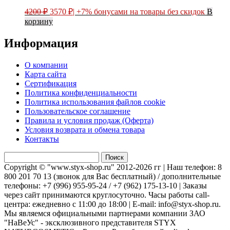
Первоначальная
Текущая
4200
₽
3570
₽
| +7% бонусами на товары без скидок
В
цена
цена:
корзину
составляла
3570 ₽.
4200 ₽.
Информация
О компании
Карта сайта
Сертификация
Политика конфиденциальности
Политика использования файлов cookie
Пользовательское соглашение
Правила и условия продаж (Оферта)
Условия возврата и обмена товара
Контакты
Найти:
Copyright © "www.styx-shop.ru" 2012-2026 гг | Наш телефон: 8
800 201 70 13 (звонок для Вас бесплатный) / дополнительные
телефоны: +7 (996) 955-95-24 / +7 (962) 175-13-10 | Заказы
через сайт принимаются круглосуточно. Часы работы call-
центра: ежедневно с 11:00 до 18:00 | E-mail: info@styx-shop.ru.
Мы являемся официальными партнерами компании ЗАО
"НаВеУс" - эксклюзивного представителя STYX