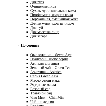
Для глаз
Очищение лица
Сухая, чувствительная кожа
Проблемная, жирная кожа
Нормальная, смешанная кожа
Для мужчин уход за лицом
Для губ
Для массажа лица
Для загара
По сериям
Омоложение – Secret Age
Гиалурон+ Люкс серия
Ампулы для лица
Зеленый чай – Green Tea
Азиатика – Asiatica
Серия Green Asia
Масло семян мака
Эфирные масла
Розовый сад
Травяной сад
Чин Мин – Chin Min
Чайное дерево
Вербена